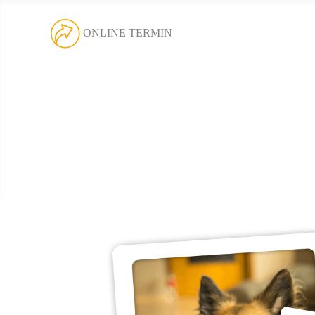
ONLINE TERMIN