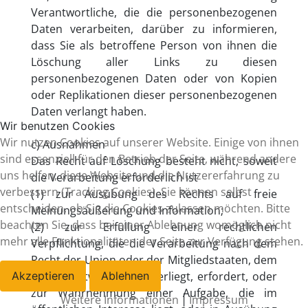
Verantwortliche, die die personenbezogenen
Daten verarbeiten, darüber zu informieren,
dass Sie als betroffene Person von ihnen die
Löschung aller Links zu diesen
personenbezogenen Daten oder von Kopien
oder Replikationen dieser personenbezogenen
Daten verlangt haben.
Wir benutzen Cookies
Wir nutzen Cookies auf unserer Website. Einige von ihnen
c) Ausnahmen
sind essenziell für den Betrieb der Seite, während andere
Das Recht auf Löschung besteht nicht, soweit
uns helfen, diese Website und die Nutzererfahrung zu
die Verarbeitung erforderlich ist
verbessern (Tracking Cookies). Sie können selbst
(1) zur Ausübung des Rechts auf freie
entscheiden, ob Sie die Cookies zulassen möchten. Bitte
Meinungsäußerung und Information;
beachten Sie, dass bei einer Ablehnung womöglich nicht
(2) zur Erfüllung einer rechtlichen
mehr alle Funktionalitäten der Seite zur Verfügung stehen.
Verpflichtung, die die Verarbeitung nach dem
Recht der Union oder der Mitgliedstaaten, dem
der Verantwortliche unterliegt, erfordert, oder
Akzeptieren
Ablehnen
zur Wahrnehmung einer Aufgabe, die im
Weitere Informationen
Impressum
|