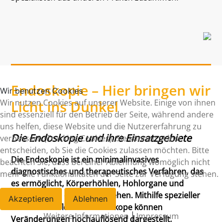
Endoskopie – Hier bringen wir
Wir benutzen Cookies
Wir nutzen Cookies auf unserer Website. Einige von ihnen
Licht ins Dunkel
sind essenziell für den Betrieb der Seite, während andere
uns helfen, diese Website und die Nutzererfahrung zu
Die Endoskopie und ihre Einsatzgebiete
verbessern (Tracking Cookies). Sie können selbst
entscheiden, ob Sie die Cookies zulassen möchten. Bitte
Die Endoskopie ist ein minimalinvasives
beachten Sie, dass bei einer Ablehnung womöglich nicht
diagnostisches und therapeutisches Verfahren, das
mehr alle Funktionalitäten der Seite zur Verfügung stehen.
es ermöglicht, Körperhöhlen, Hohlorgane und
Schleimhäute direkt einzusehen. Mithilfe spezieller
Akzeptieren
Ablehnen
starrer oder flexibler Endoskope können
Weitere Informationen
Impressum
|
Veränderungen hochauflösend dargestellt,