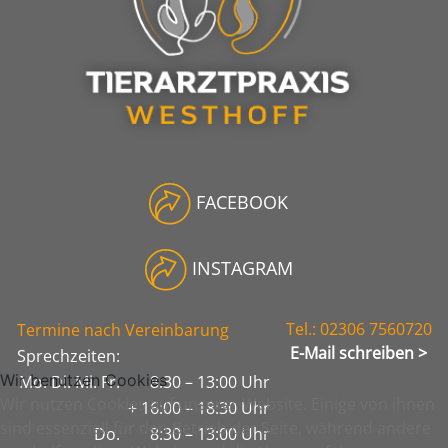
FACEBOOK
INSTAGRAM
Tel.: 02306 7560720
Termine nach
Vereinbarung
E-Mail schreiben >
Sprechzeiten:
Wir benutzen Cookies
Mo. Di. Mi. Fr.
8:30 – 13:00 Uhr
Wir nutzen Cookies auf unserer Website. Einige von ihnen
+ 16:00 – 18:30 Uhr
sind essenziell für den Betrieb der Seite, während andere
Do.
8:30 – 13:00 Uhr